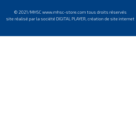
© 2021/MHSC www.mhsc-store.com tous droits réservés
site réalisé par la société DIGITAL PLAYER, création de site internet