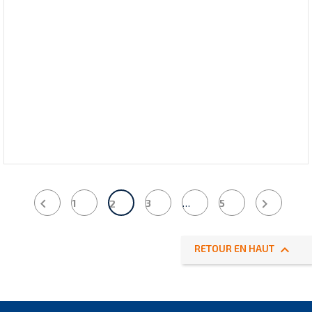


1
3
…
5
2

RETOUR EN HAUT