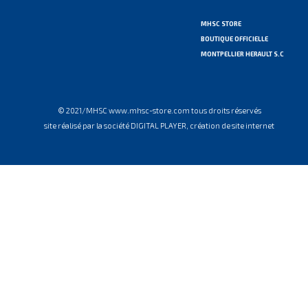
MHSC STORE
BOUTIQUE OFFICIELLE
MONTPELLIER HERAULT S.C
© 2021/MHSC www.mhsc-store.com tous droits réservés
site réalisé par la société DIGITAL PLAYER, création de site internet