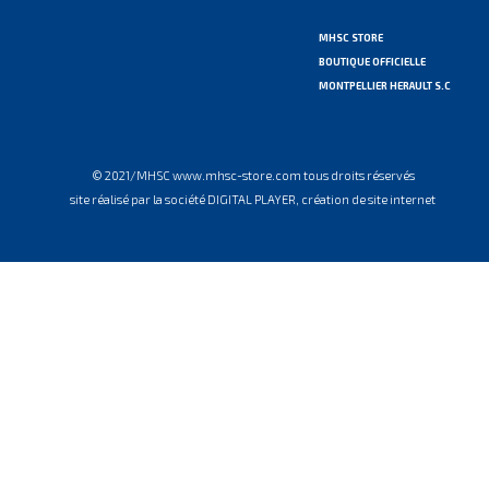
MHSC STORE
BOUTIQUE OFFICIELLE
MONTPELLIER HERAULT S.C
© 2021/MHSC www.mhsc-store.com tous droits réservés
site réalisé par la société DIGITAL PLAYER, création de site internet