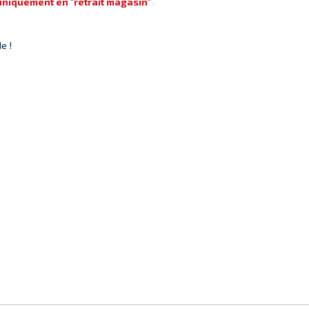
 uniquement en "retrait magasin"
e !