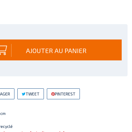
AJOUTER AU PANIER
AGER
TWEET
PINTEREST
0cm
recyclé