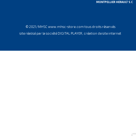
MONTPELLIER HERAULT S.C
© 2021/MHSC www.mhsc-store.com tous droits réservés
site réalisé par la société DIGITAL PLAYER, création de site internet