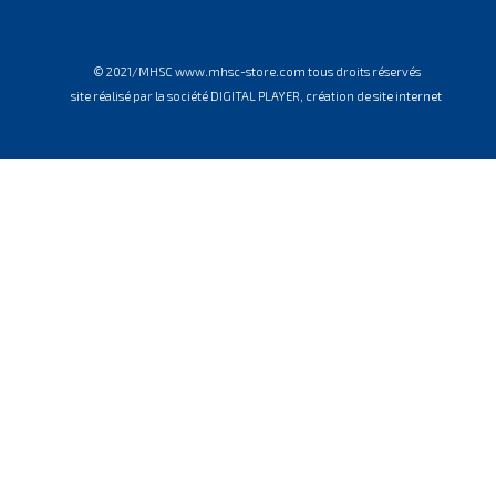
© 2021/MHSC www.mhsc-store.com tous droits réservés
site réalisé par la société DIGITAL PLAYER, création de site internet