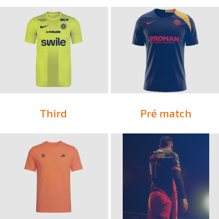
Third
Pré match