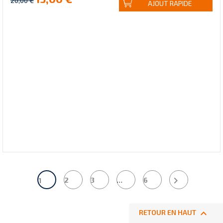
20,00 €
AJOUT RAPIDE

2
3
…
6
1

RETOUR EN HAUT