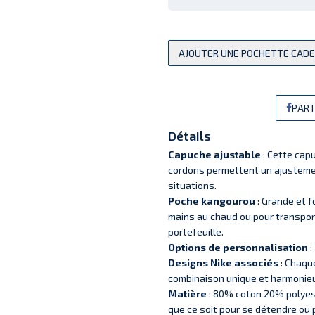
AJOUTER UNE POCHETTE CAD
PART
Détails
Capuche ajustable
: Cette cap
cordons permettent un ajustemen
situations.
Poche kangourou
: Grande et f
mains au chaud ou pour transpor
portefeuille.
Options de personnalisation
:
Designs Nike associés
: Chaqu
combinaison unique et harmonie
Matière
: 80% coton 20% polyest
que ce soit pour se détendre ou p