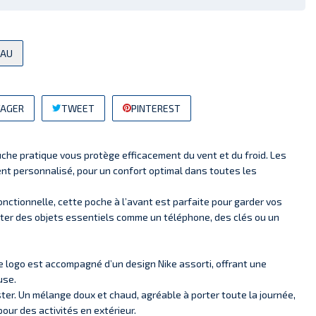
EAU
AGER
TWEET
PINTEREST
uche pratique vous protège efficacement du vent et du froid. Les
t personnalisé, pour un confort optimal dans toutes les
onctionnelle, cette poche à l’avant est parfaite pour garder vos
ter des objets essentiels comme un téléphone, des clés ou un
e logo est accompagné d’un design Nike assorti, offrant une
use.
er. Un mélange doux et chaud, agréable à porter toute la journée,
our des activités en extérieur.