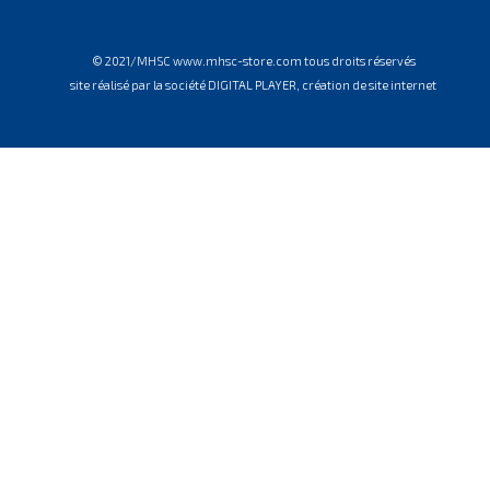
© 2021/MHSC www.mhsc-store.com tous droits réservés
site réalisé par la société DIGITAL PLAYER, création de site internet