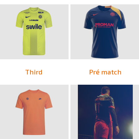
Third
Pré match