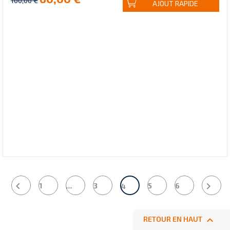
100,00 €
AJOUT RAPIDE


1
…
3
5
6
4

RETOUR EN HAUT