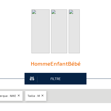
Homme
Enfant
Bébé
FILTRE


rque : NIKE
Taille : M