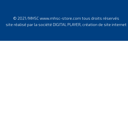
© 2021/MHSC www.mhsc-store.com tous droits réservés
site réalisé par la société DIGITAL PLAYER, création de site internet