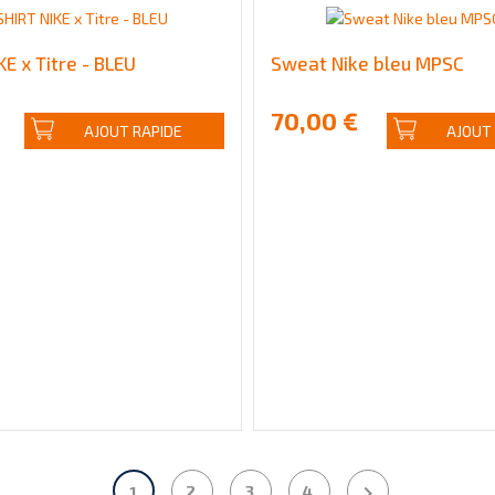
KE x Titre - BLEU
Sweat Nike bleu MPSC
70,00 €
AJOUT RAPIDE
AJOUT

2
3
4
1