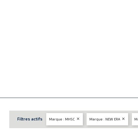
Filtres actifs


Marque : MHSC
Marque : NEW ERA
Ma