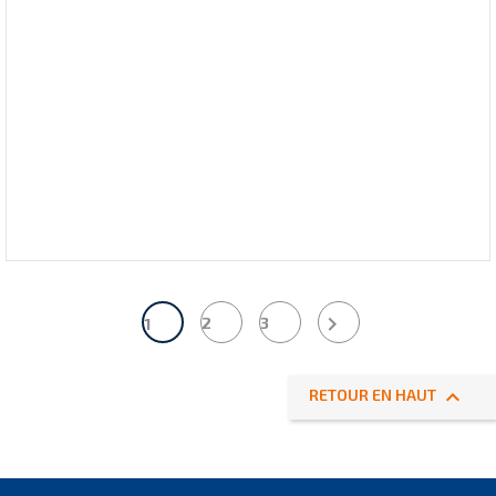

2
3
1

RETOUR EN HAUT