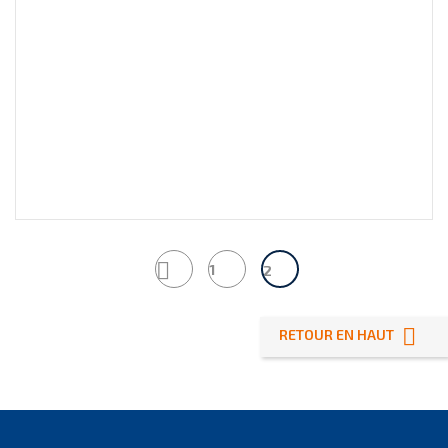

1
2

RETOUR EN HAUT