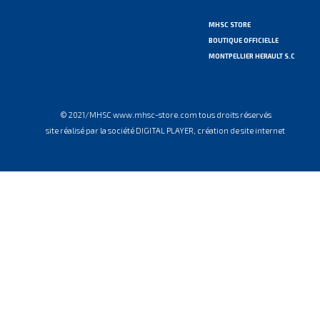
MHSC STORE
BOUTIQUE OFFICIELLE
MONTPELLIER HERAULT S.C
© 2021/MHSC www.mhsc-store.com tous droits réservés
site réalisé par la société DIGITAL PLAYER, création de site internet