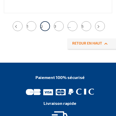


1
3
…
5
2

RETOUR EN HAUT
Paiement 100% sécurisé
Livraison rapide