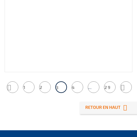


1
2
4
…
29
3

RETOUR EN HAUT