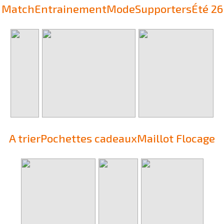
Match
Entrainement
Mode
Supporters
Été 26
A trier
Pochettes cadeaux
Maillot Flocage